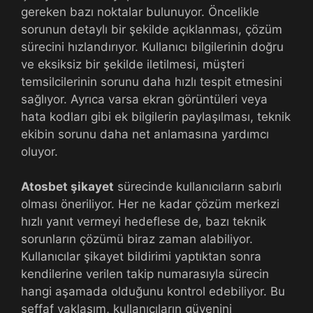
gereken bazı noktalar bulunuyor. Öncelikle
sorunun detaylı bir şekilde açıklanması, çözüm
sürecini hızlandırıyor. Kullanıcı bilgilerinin doğru
ve eksiksiz bir şekilde iletilmesi, müşteri
temsilcilerinin sorunu daha hızlı tespit etmesini
sağlıyor. Ayrıca varsa ekran görüntüleri veya
hata kodları gibi ek bilgilerin paylaşılması, teknik
ekibin sorunu daha net anlamasına yardımcı
oluyor.
Atosbet şikayet
sürecinde kullanıcıların sabırlı
olması öneriliyor. Her ne kadar çözüm merkezi
hızlı yanıt vermeyi hedeflese de, bazı teknik
sorunların çözümü biraz zaman alabiliyor.
Kullanıcılar şikayet bildirimi yaptıktan sonra
kendilerine verilen takip numarasıyla sürecin
hangi aşamada olduğunu kontrol edebiliyor. Bu
şeffaf yaklaşım, kullanıcıların güvenini