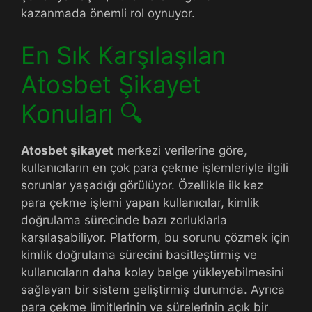
kazanmada önemli rol oynuyor.
En Sık Karşılaşılan
Atosbet Şikayet
Konuları 🔍
Atosbet şikayet
merkezi verilerine göre,
kullanıcıların en çok para çekme işlemleriyle ilgili
sorunlar yaşadığı görülüyor. Özellikle ilk kez
para çekme işlemi yapan kullanıcılar, kimlik
doğrulama sürecinde bazı zorluklarla
karşılaşabiliyor. Platform, bu sorunu çözmek için
kimlik doğrulama sürecini basitleştirmiş ve
kullanıcıların daha kolay belge yükleyebilmesini
sağlayan bir sistem geliştirmiş durumda. Ayrıca
para çekme limitlerinin ve sürelerinin açık bir