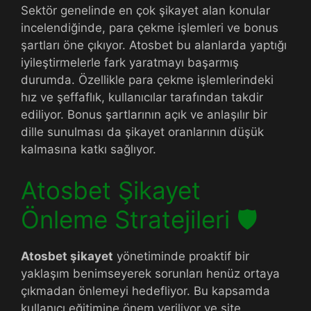
Sektör genelinde en çok şikayet alan konular
incelendiğinde, para çekme işlemleri ve bonus
şartları öne çıkıyor. Atosbet bu alanlarda yaptığı
iyileştirmelerle fark yaratmayı başarmış
durumda. Özellikle para çekme işlemlerindeki
hız ve şeffaflık, kullanıcılar tarafından takdir
ediliyor. Bonus şartlarının açık ve anlaşılır bir
dille sunulması da şikayet oranlarının düşük
kalmasına katkı sağlıyor.
Atosbet Şikayet
Önleme Stratejileri 🛡️
Atosbet şikayet
yönetiminde proaktif bir
yaklaşım benimseyerek sorunları henüz ortaya
çıkmadan önlemeyi hedefliyor. Bu kapsamda
kullanıcı eğitimine önem veriliyor ve site