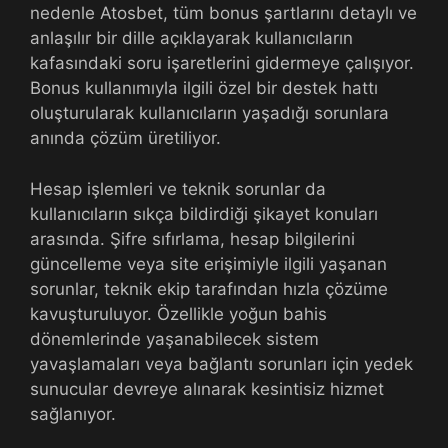
nedenle Atosbet, tüm bonus şartlarını detaylı ve
anlaşılır bir dille açıklayarak kullanıcıların
kafasındaki soru işaretlerini gidermeye çalışıyor.
Bonus kullanımıyla ilgili özel bir destek hattı
oluşturularak kullanıcıların yaşadığı sorunlara
anında çözüm üretiliyor.
Hesap işlemleri ve teknik sorunlar da
kullanıcıların sıkça bildirdiği şikayet konuları
arasında. Şifre sıfırlama, hesap bilgilerini
güncelleme veya site erişimiyle ilgili yaşanan
sorunlar, teknik ekip tarafından hızla çözüme
kavuşturuluyor. Özellikle yoğun bahis
dönemlerinde yaşanabilecek sistem
yavaşlamaları veya bağlantı sorunları için yedek
sunucular devreye alınarak kesintisiz hizmet
sağlanıyor.