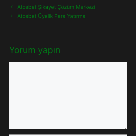
Atosbet Şikayet Çözüm Merkezi
Atosbet Üyelik Para Yatırma
Yorum yapın
Yorum