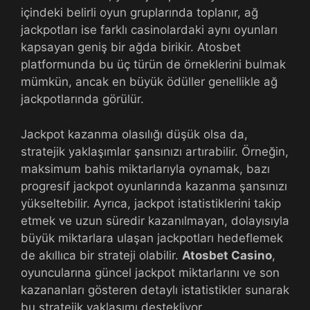
içindeki belirli oyun gruplarında toplanır, ağ
jackpotları ise farklı casinolardaki aynı oyunları
kapsayan geniş bir ağda birikir. Atosbet
platformunda bu üç türün de örneklerini bulmak
mümkün, ancak en büyük ödüller genellikle ağ
jackpotlarında görülür.
Jackpot kazanma olasılığı düşük olsa da,
stratejik yaklaşımlar şansınızı artırabilir. Örneğin,
maksimum bahis miktarlarıyla oynamak, bazı
progresif jackpot oyunlarında kazanma şansınızı
yükseltebilir. Ayrıca, jackpot istatistiklerini takip
etmek ve uzun süredir kazanılmayan, dolayısıyla
büyük miktarlara ulaşan jackpotları hedeflemek
de akıllıca bir strateji olabilir.
Atosbet Casino
,
oyuncularına güncel jackpot miktarlarını ve son
kazananları gösteren detaylı istatistikler sunarak
bu stratejik yaklaşımı destekliyor.