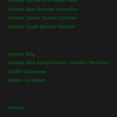
Atosbet Güncel Giriş Adresi Nedir
Atosbet Spor Bahisleri Avantajları
Atosbet Casino Oyunları Çeşitleri
Atosbet Üyelik İşlemleri Rehberi
Atosbet Blog
Atosbet Giriş Adresi Güncel - Atosbet Yeni Giriş
Gizlilik Sözleşmesi
Reklam ve İletişim
Atosbet