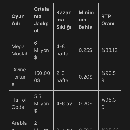
Ortala
Kazan
Minim
Oyun
ma
RTP
ma
um
Adı
Jackp
Oranı
Sıklığı
Bahis
ot
6
Mega
4-8
Milyon
0.25$
%88.12
Moolah
hafta
$
Divine
150.00
2-3
%96.5
Fortun
0.20$
0$
hafta
9
e
5.5
Hall of
%95.3
Milyon
4-6 ay
0.20$
Gods
0
$
Arabia
2