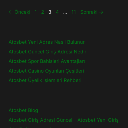
Sayfa
Sayfa
Sayfa
Sayfa
Sayfa
←
Önceki
1
2
3
4
…
11
Sonraki
→
Atosbet Yeni Adres Nasıl Bulunur
Atosbet Güncel Giriş Adresi Nedir
Atosbet Spor Bahisleri Avantajları
Atosbet Casino Oyunları Çeşitleri
Atosbet Üyelik İşlemleri Rehberi
Atosbet Blog
Atosbet Giriş Adresi Güncel - Atosbet Yeni Giriş