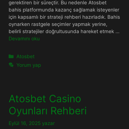
gerektiren bir süreçtir. Bu nedenle Atosbet
bahis platformunda kazanç sağlamak isteyenler
için kapsamlı bir strateji rehberi hazırladık. Bahis
oynarken rastgele seçimler yapmak yerine,
belirli stratejiler doğrultusunda hareket etmek …
Devamını oku
Kategoriler
Atosbet
Yorum yap
Atosbet Casino
Oyunları Rehberi
Eylül 16, 2025
yazar