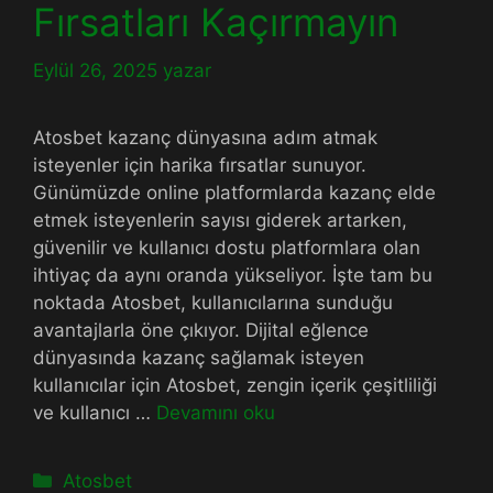
Fırsatları Kaçırmayın
Eylül 26, 2025
yazar
Atosbet kazanç dünyasına adım atmak
isteyenler için harika fırsatlar sunuyor.
Günümüzde online platformlarda kazanç elde
etmek isteyenlerin sayısı giderek artarken,
güvenilir ve kullanıcı dostu platformlara olan
ihtiyaç da aynı oranda yükseliyor. İşte tam bu
noktada Atosbet, kullanıcılarına sunduğu
avantajlarla öne çıkıyor. Dijital eğlence
dünyasında kazanç sağlamak isteyen
kullanıcılar için Atosbet, zengin içerik çeşitliliği
ve kullanıcı …
Devamını oku
Kategoriler
Atosbet