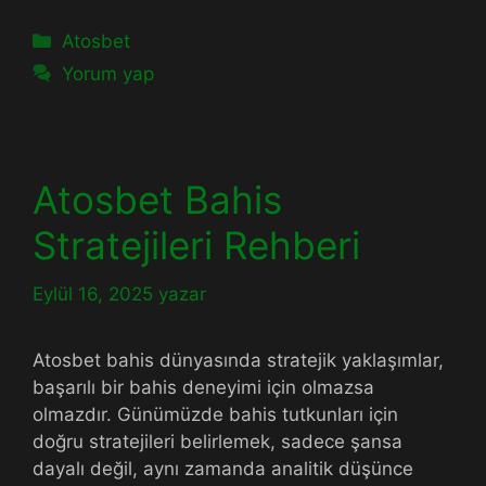
Kategoriler
Atosbet
Yorum yap
Atosbet Bahis
Stratejileri Rehberi
Eylül 16, 2025
yazar
Atosbet bahis dünyasında stratejik yaklaşımlar,
başarılı bir bahis deneyimi için olmazsa
olmazdır. Günümüzde bahis tutkunları için
doğru stratejileri belirlemek, sadece şansa
dayalı değil, aynı zamanda analitik düşünce