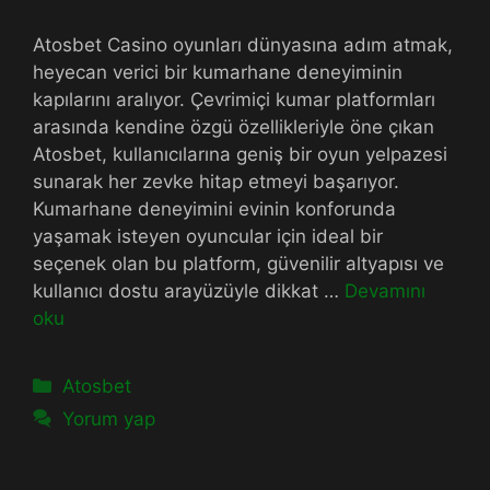
Atosbet Casino oyunları dünyasına adım atmak,
heyecan verici bir kumarhane deneyiminin
kapılarını aralıyor. Çevrimiçi kumar platformları
arasında kendine özgü özellikleriyle öne çıkan
Atosbet, kullanıcılarına geniş bir oyun yelpazesi
sunarak her zevke hitap etmeyi başarıyor.
Kumarhane deneyimini evinin konforunda
yaşamak isteyen oyuncular için ideal bir
seçenek olan bu platform, güvenilir altyapısı ve
kullanıcı dostu arayüzüyle dikkat …
Devamını
oku
Kategoriler
Atosbet
Yorum yap