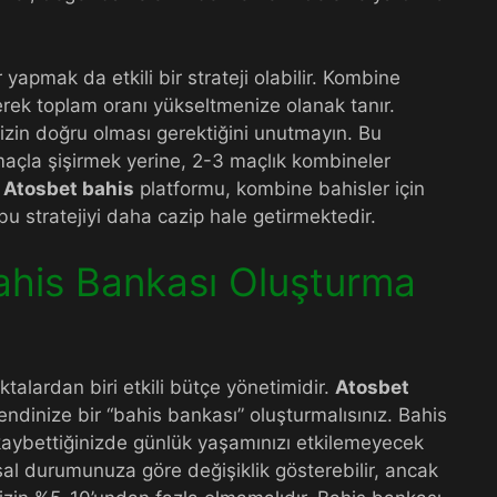
yapmak da etkili bir strateji olabilir. Kombine
rerek toplam oranı yükseltmenize olanak tanır.
zin doğru olması gerektiğini unutmayın. Bu
maçla şişirmek yerine, 2-3 maçlık kombineler
.
Atosbet bahis
platformu, kombine bahisler için
u stratejiyi daha cazip hale getirmektedir.
ahis Bankası Oluşturma
oktalardan biri etkili bütçe yönetimidir.
Atosbet
ndinize bir “bahis bankası” oluşturmalısınız. Bahis
 kaybettiğinizde günlük yaşamınızı etkilemeyecek
ansal durumunuza göre değişiklik gösterebilir, ancak