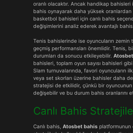
oranlı olacaktır. Ancak handikap bahisleri 
bahis oynayarak daha yüksek oranlardan f
basketbol bahisleri için canlı bahis seç
değişimlerini analiz ederek avantajlı bahisl
Tenis bahislerinde ise oyuncuların zemin te
geçmiş performansları önemlidir. Tenis, bi
durumları da sonucu etkileyebilir.
Atosbet
bahisleri, toplam oyun sayısı bahisleri gib
Slam turnuvalarında, favori oyuncuların il
veya set skorları üzerine bahisler daha değ
stratejisi de etkilidir, çünkü bir oyuncun
değişebilir ve bu durum bahis oranlarını etk
Canlı Bahis Stratejile
Canlı bahis,
Atosbet bahis
platformunun e