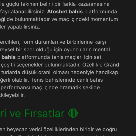
ile güçlü takımın belirli bir farkla kazanmasına
aydalanabilirsiniz.
Atosbet bahis
platformunda
eneği de bulunmaktadır ve maç içindeki momentum
er yapabilirsiniz.
rcihleri, form durumları ve birbirlerine karşı
reysel bir spor olduğu için oyuncuların mental
 bahis
platformunda tenis maçları için set
i çeşitli seçenekler bulunmaktadır. Özellikle Grand
k turlarda düşük oranlı olması nedeniyle handikap
erli olabilir. Tenis bahislerinde canlı bahis
un performansı maç içinde dramatik şekilde
ileyebilir.
ri ve Fırsatlar 🔴
n heyecan verici özelliklerinden biridir ve doğru