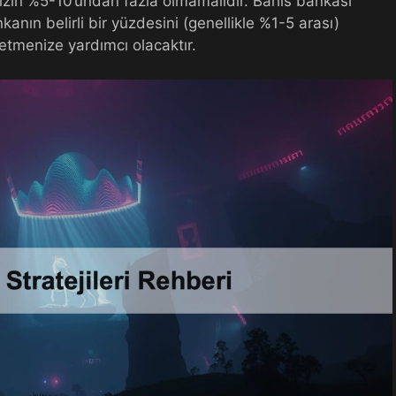
inizin %5-10’undan fazla olmamalıdır. Bahis bankası
anın belirli bir yüzdesini (genellikle %1-5 arası)
etmenize yardımcı olacaktır.