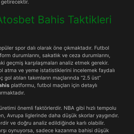
getirecektir.
Atosbet Bahis Taktikleri
üler spor dalı olarak öne çıkmaktadır. Futbol
 form durumlarını, sakatlık ve ceza durumlarını,
aki geçmiş karşılaşmaları analiz etmek gerekir.
gol atma ve yeme istatistiklerini incelemek faydalı
ç gol atılan takımların maçlarında “2.5 üst”
ahis
platformu, futbol maçları için detaylı
tırmaktadır.
retimi önemli faktörlerdir. NBA gibi hızlı tempolu
en, Avrupa liglerinde daha düşük skorlar yaygındır.
r ve doğru analiz edildiğinde karlı olabilir.
 karşı oynuyorsa, sadece kazanma bahisi düşük