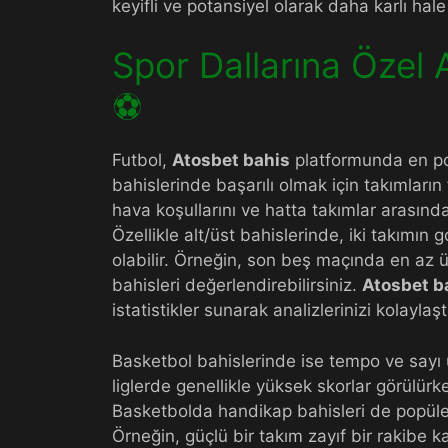
keyifli ve potansiyel olarak daha karlı hale 
Spor Dallarına Özel 
⚽
Futbol,
Atosbet bahis
platformunda en pop
bahislerinde başarılı olmak için takımların
hava koşullarını ve hatta takımlar arasınd
Özellikle alt/üst bahislerinde, iki takımın 
olabilir. Örneğin, son beş maçında en az ü
bahisleri değerlendirebilirsiniz.
Atosbet b
istatistikler sunarak analizlerinizi kolaylaş
Basketbol bahislerinde ise tempo ve sayı ü
liglerde genellikle yüksek skorlar görülürk
Basketbolda handikap bahisleri de popülerdi
Örneğin, güçlü bir takım zayıf bir rakibe