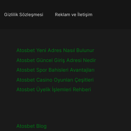
Gizlilik Sözleşmesi
Reklam ve İletişim
Atosbet Yeni Adres Nasıl Bulunur
Atosbet Güncel Giriş Adresi Nedir
Atosbet Spor Bahisleri Avantajları
Atosbet Casino Oyunları Çeşitleri
Atosbet Üyelik İşlemleri Rehberi
Atosbet Blog