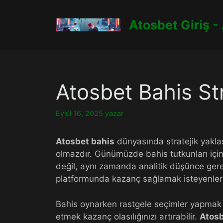
İçeriğe
atla
Atosbet Giriş -
Atosbet Bahis Str
Eylül 16, 2025
yazar
Atosbet bahis
dünyasında stratejik yaklaş
olmazdır. Günümüzde bahis tutkunları için 
değil, aynı zamanda analitik düşünce gere
platformunda kazanç sağlamak isteyenler iç
Bahis oynarken rastgele seçimler yapmak ye
etmek kazanç olasılığınızı artırabilir.
Atosb