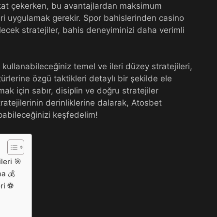
kkat çekerken, bu avantajlardan maksimum
ri uygulamak gerekir. Spor bahislerinden casino
lecek stratejiler, bahis deneyiminizi daha verimli
ullanabileceğiniz temel ve ileri düzey stratejileri,
ürlerine özgü taktikleri detaylı bir şekilde ele
 için sabır, disiplin ve doğru stratejiler
atejilerinin derinliklerine dalarak, Atosbet
pabileceğinizi keşfedelim!
eri 🎯
ma 💰
ri ⚽