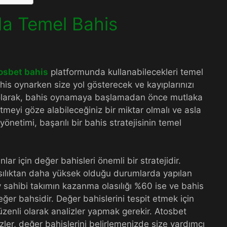
da Temel Bahis
osbet bahis
platformunda kullanabilecekleri temel
bahis oynarken size yol gösterecek ve kayıplarınızı
k olarak, bahis oynamaya başlamadan önce mutlaka
tmeyi göze alabileceğiniz bir miktar olmalı ve asla
önetimi, başarılı bir bahis stratejisinin temel
r için değer bahisleri önemli bir stratejidir.
asılıktan daha yüksek olduğu durumlarda yapılan
v sahibi takımın kazanma olasılığı %60 ise ve bahis
değer bahsidir. Değer bahislerini tespit etmek için
üzenli olarak analizler yapmak gerekir. Atosbet
zler, değer bahislerini belirlemenizde size yardımcı