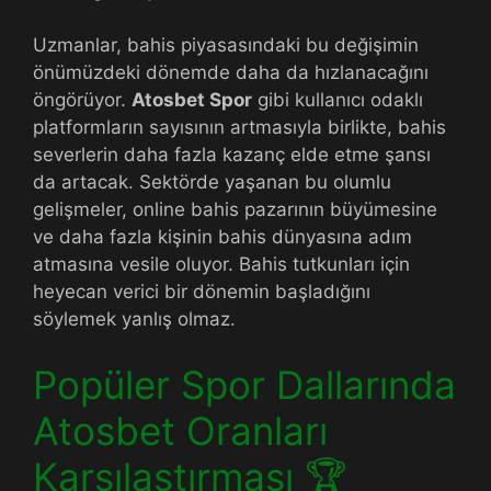
Uzmanlar, bahis piyasasındaki bu değişimin
önümüzdeki dönemde daha da hızlanacağını
öngörüyor.
Atosbet Spor
gibi kullanıcı odaklı
platformların sayısının artmasıyla birlikte, bahis
severlerin daha fazla kazanç elde etme şansı
da artacak. Sektörde yaşanan bu olumlu
gelişmeler, online bahis pazarının büyümesine
ve daha fazla kişinin bahis dünyasına adım
atmasına vesile oluyor. Bahis tutkunları için
heyecan verici bir dönemin başladığını
söylemek yanlış olmaz.
Popüler Spor Dallarında
Atosbet Oranları
Karşılaştırması 🏆