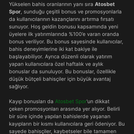
Yükselen bahis oranlarının yanı sıra
Atosbet
Spor
, sunduğu çeşitli bonus ve promosyonlarla
da kullanıcılarının kazançlarını artırma fırsatı
sunuyor. Hoş geldin bonusu kapsamında yeni
üyelere ilk yatırımlarında %100’e varan oranda
bonus veriliyor. Bu bonus sayesinde kullanıcılar,
bahis deneyimlerine iki kat bakiye ile
başlayabiliyor. Ayrıca düzenli olarak yatırım
yapan kullanıcılara özel haftalık ve aylık
bonuslar da sunuluyor. Bu bonuslar, özellikle
düşük bütçeli bahisçiler için büyük avantaj
sağlıyor.
Kayıp bonusları da
Atosbet Spor
‘un dikkat
çeken promosyonları arasında yer alıyor. Belirli
bir süre içinde yapılan bahislerde yaşanan
kayıpların bir kısmı kullanıcılara geri ödeniyor. Bu
sayede bahisçiler, kaybetseler bile tamamen