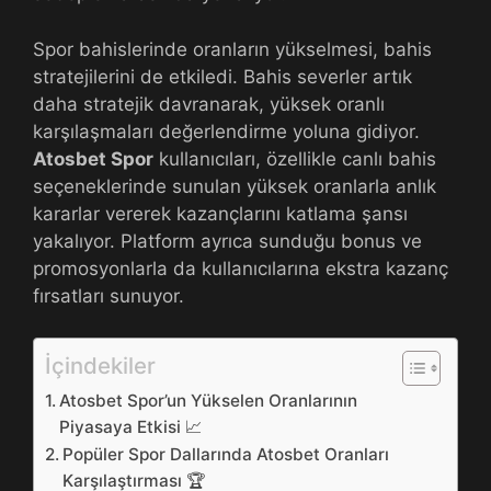
Spor bahislerinde oranların yükselmesi, bahis
stratejilerini de etkiledi. Bahis severler artık
daha stratejik davranarak, yüksek oranlı
karşılaşmaları değerlendirme yoluna gidiyor.
Atosbet Spor
kullanıcıları, özellikle canlı bahis
seçeneklerinde sunulan yüksek oranlarla anlık
kararlar vererek kazançlarını katlama şansı
yakalıyor. Platform ayrıca sunduğu bonus ve
promosyonlarla da kullanıcılarına ekstra kazanç
fırsatları sunuyor.
İçindekiler
Atosbet Spor’un Yükselen Oranlarının
Piyasaya Etkisi 📈
Popüler Spor Dallarında Atosbet Oranları
Karşılaştırması 🏆