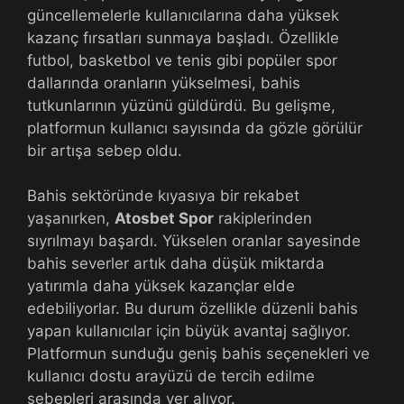
güncellemelerle kullanıcılarına daha yüksek
kazanç fırsatları sunmaya başladı. Özellikle
futbol, basketbol ve tenis gibi popüler spor
dallarında oranların yükselmesi, bahis
tutkunlarının yüzünü güldürdü. Bu gelişme,
platformun kullanıcı sayısında da gözle görülür
bir artışa sebep oldu.
Bahis sektöründe kıyasıya bir rekabet
yaşanırken,
Atosbet Spor
rakiplerinden
sıyrılmayı başardı. Yükselen oranlar sayesinde
bahis severler artık daha düşük miktarda
yatırımla daha yüksek kazançlar elde
edebiliyorlar. Bu durum özellikle düzenli bahis
yapan kullanıcılar için büyük avantaj sağlıyor.
Platformun sunduğu geniş bahis seçenekleri ve
kullanıcı dostu arayüzü de tercih edilme
sebepleri arasında yer alıyor.