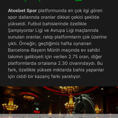
Atosbet Spor
platformunda en çok ilgi gören
spor dallarında oranlar dikkat çekici şekilde
yükseldi. Futbol bahislerinde özellikle
Şampiyonlar Ligi ve Avrupa Ligi maçlarında
sunulan oranlar, rakip platformların çok üzerine
çıktı. Örneğin, geçtiğimiz hafta oynanan
Barcelona-Bayern Münih maçında ev sahibi
takımın galibiyeti için verilen 2.75 oran, diğer
platformlarda ortalama 2.30 civarındaydı. Bu
fark, özellikle yüksek miktarda bahis yapanlar
için ciddi bir kazanç farkı yaratıyor.