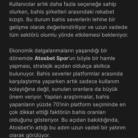
Kullanıcılar artık daha fazla seçeneğe sahip
olurken, bahis şirketleri arasındaki rekabet
kızıştı. Bu durum bahis severlerin lehine bir
gelişme olarak değerlendiriliyor ve uzun vadede
tüm sektörü olumlu yönde etkilemesi bekleniyor.
Ekonomik dalgalanmaların yaşandığı bir
dönemde
Atosbet Spor
‘un böyle bir hamle
yapması, stratejik açıdan oldukça akıllıca
bulunuyor. Bahis severler platformlar arasında
karşılaştırma yaparken artık sadece kullanım
kolaylığına değil, sunulan oranlara da büyük
önem veriyor. Yapılan araştırmalar, bahis
yapanların yüzde 70’inin platform seçiminde en
çok dikkat ettiği faktörün bahis oranları
olduğunu gösteriyor. Bu açıdan bakıldığında,
Atosbet’in attığı bu adım uzun vadeli bir yatırım
olarak görülüyor.