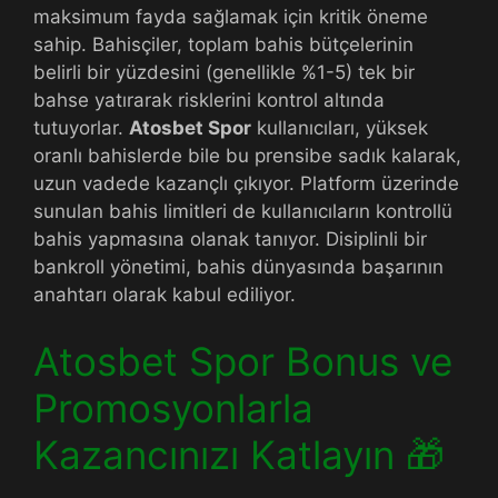
maksimum fayda sağlamak için kritik öneme
sahip. Bahisçiler, toplam bahis bütçelerinin
belirli bir yüzdesini (genellikle %1-5) tek bir
bahse yatırarak risklerini kontrol altında
tutuyorlar.
Atosbet Spor
kullanıcıları, yüksek
oranlı bahislerde bile bu prensibe sadık kalarak,
uzun vadede kazançlı çıkıyor. Platform üzerinde
sunulan bahis limitleri de kullanıcıların kontrollü
bahis yapmasına olanak tanıyor. Disiplinli bir
bankroll yönetimi, bahis dünyasında başarının
anahtarı olarak kabul ediliyor.
Atosbet Spor Bonus ve
Promosyonlarla
Kazancınızı Katlayın 🎁