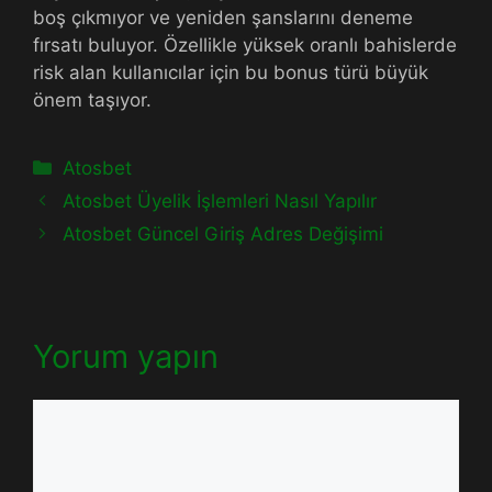
boş çıkmıyor ve yeniden şanslarını deneme
fırsatı buluyor. Özellikle yüksek oranlı bahislerde
risk alan kullanıcılar için bu bonus türü büyük
önem taşıyor.
Kategoriler
Atosbet
Atosbet Üyelik İşlemleri Nasıl Yapılır
Atosbet Güncel Giriş Adres Değişimi
Yorum yapın
Yorum