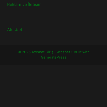
Reklam ve İletişim
Atosbet
© 2026 Atosbet Giriş - Atosbet
• Built with
GeneratePress