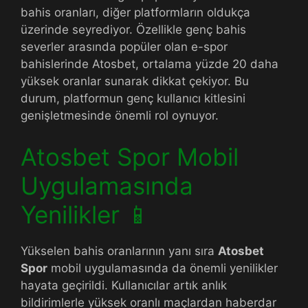
bahis oranları, diğer platformların oldukça
üzerinde seyrediyor. Özellikle genç bahis
severler arasında popüler olan e-spor
bahislerinde Atosbet, ortalama yüzde 20 daha
yüksek oranlar sunarak dikkat çekiyor. Bu
durum, platformun genç kullanıcı kitlesini
genişletmesinde önemli rol oynuyor.
Atosbet Spor Mobil
Uygulamasında
Yenilikler 📱
Yükselen bahis oranlarının yanı sıra
Atosbet
Spor
mobil uygulamasında da önemli yenilikler
hayata geçirildi. Kullanıcılar artık anlık
bildirimlerle yüksek oranlı maçlardan haberdar