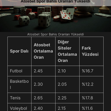
Atosbet Spor Bahis Oranları Yükseldi
Diğer
Atosbet
Siteler
Fark
Spor Dalı
Ortalama
Ortalama
Yüzdesi
Oran
Oran
Futbol
2.45
2.10
%16.7
Basketbo
2.30
2.05
%12.2
l
Tenis
2.65
2.25
%17.8
Voleybol
2.40
2.15
%11.6