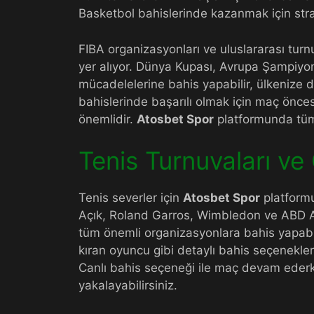
Basketbol bahislerinde kazanmak için strat
FIBA organizasyonları ve uluslararası turn
yer alıyor. Dünya Kupası, Avrupa Şampiyon
mücadelelerine bahis yapabilir, ülkenize d
bahislerinde başarılı olmak için maç öncesi
önemlidir.
Atosbet Spor
platformunda tüm 
Tenis Turnuvaları v
Tenis severler için
Atosbet Spor
platform
Açık, Roland Garros, Wimbledon ve ABD A
tüm önemli organizasyonlara bahis yapabilir
kıran oyuncu gibi detaylı bahis seçenekleri
Canlı bahis seçeneği ile maç devam ederke
yakalayabilirsiniz.