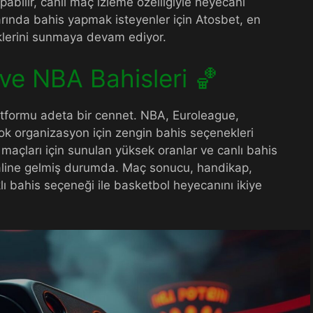
bilir, canlı maç izleme özelliğiyle heyecanı
arında bahis yapmak isteyenler için Atosbet, en
klerini sunmaya devam ediyor.
ve NBA Bahisleri 🏀
tformu adeta bir cennet. NBA, Euroleague,
ok organizasyon için zengin bahis seçenekleri
açları için sunulan yüksek oranlar ve canlı bahis
haline gelmiş durumda. Maç sonucu, handikap,
klı bahis seçeneği ile basketbol heyecanını ikiye