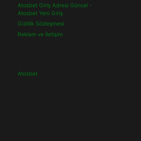
Atosbet Giriş Adresi Güncel -
Atosbet Yeni Giriş
Gizlilik Sözleşmesi
Reklam ve İletişim
Atosbet