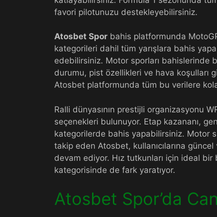
favori pilotunuzu destekleyebilirsiniz.
Atosbet Spor
bahis platformunda MotoGP 
kategorileri dahil tüm yarışlara bahis yapabi
edebilirsiniz. Motor sporları bahislerinde b
durumu, pist özellikleri ve hava koşulları
Atosbet platformunda tüm bu verilere kolay
Ralli dünyasının prestijli organizasyonu W
seçenekleri bulunuyor. Etap kazananı, gene
kategorilerde bahis yapabilirsiniz. Motor 
takip eden Atosbet, kullanıcılarına günce
devam ediyor. Hız tutkunları için ideal bi
kategorisinde de fark yaratıyor.
Atosbet Spor’da Canl