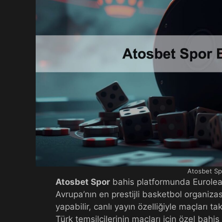
Atosbet Spo
Atosbet Spor
bahis platformunda Euroleag
Avrupa’nın en prestijli basketbol organiz
yapabilir, canlı yayın özelliğiyle maçları t
Türk temsilcilerinin maçları için özel bahi