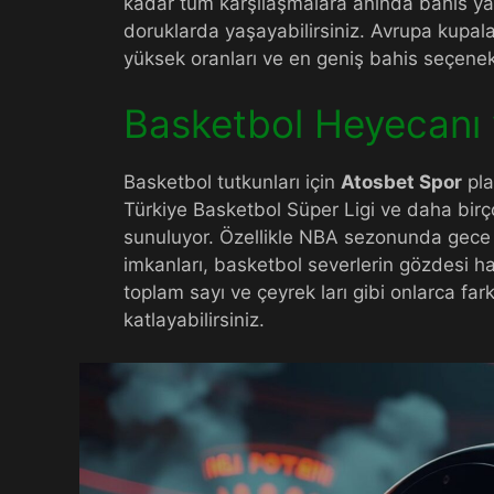
kadar tüm karşılaşmalara anında bahis yapa
doruklarda yaşayabilirsiniz. Avrupa kupal
yüksek oranları ve en geniş bahis seçene
Basketbol Heyecanı 
Basketbol tutkunları için
Atosbet Spor
pla
Türkiye Basketbol Süper Ligi ve daha birç
sunuluyor. Özellikle NBA sezonunda gece m
imkanları, basketbol severlerin gözdesi 
toplam sayı ve çeyrek ları gibi onlarca far
katlayabilirsiniz.