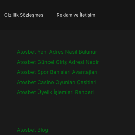
Gizlilik Sözleşmesi
Reklam ve İletişim
Atosbet Yeni Adres Nasıl Bulunur
Atosbet Güncel Giriş Adresi Nedir
Atosbet Spor Bahisleri Avantajları
Atosbet Casino Oyunları Çeşitleri
Atosbet Üyelik İşlemleri Rehberi
Atosbet Blog