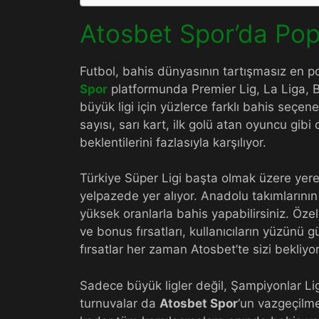
Atosbet Spor’da Popü
Futbol, bahis dünyasının tartışmasız en 
Spor
platformunda Premier Lig, La Liga, B
büyük ligi için yüzlerce farklı bahis seçe
sayısı, sarı kart, ilk golü atan oyuncu gibi
beklentilerini fazlasıyla karşılıyor.
Türkiye Süper Ligi başta olmak üzere yerel
yelpazede yer alıyor. Anadolu takımlarını
yüksek oranlarla bahis yapabilirsiniz. Öze
ve bonus fırsatları, kullanıcıların yüzünü 
fırsatlar her zaman Atosbet’te sizi bekliyor
Sadece büyük ligler değil, Şampiyonlar Ligi
turnuvalar da
Atosbet Spor
‘un vazgeçilm