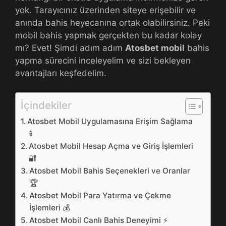
yok. Tarayıcınız üzerinden siteye erişebilir ve
anında bahis heyecanına ortak olabilirsiniz. Peki
mobil bahis yapmak gerçekten bu kadar kolay
mı? Evet! Şimdi adım adım
Atosbet mobil
bahis
yapma sürecini inceleyelim ve sizi bekleyen
avantajları keşfedelim.
İçindekiler
Atosbet Mobil Uygulamasına Erişim Sağlama
📱
Atosbet Mobil Hesap Açma ve Giriş İşlemleri
🔐
Atosbet Mobil Bahis Seçenekleri ve Oranlar
🏆
Atosbet Mobil Para Yatırma ve Çekme
İşlemleri 💰
Atosbet Mobil Canlı Bahis Deneyimi ⚡