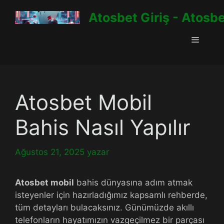
İçeriğe
Atosbet Giriş - Atosb
atla
Menü
Atosbet Mobil
Bahis Nasıl Yapılır
Ağustos 21, 2025
yazar
Atosbet mobil
bahis dünyasına adım atmak
isteyenler için hazırladığımız kapsamlı rehberde,
tüm detayları bulacaksınız. Günümüzde akıllı
telefonların hayatımızın vazgeçilmez bir parçası