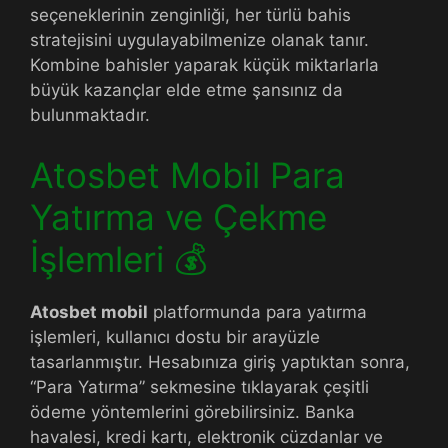
seçeneklerinin zenginliği, her türlü bahis
stratejisini uygulayabilmenize olanak tanır.
Kombine bahisler yaparak küçük miktarlarla
büyük kazançlar elde etme şansınız da
bulunmaktadır.
Atosbet Mobil Para
Yatırma ve Çekme
İşlemleri 💰
Atosbet mobil
platformunda para yatırma
işlemleri, kullanıcı dostu bir arayüzle
tasarlanmıştır. Hesabınıza giriş yaptıktan sonra,
“Para Yatırma” sekmesine tıklayarak çeşitli
ödeme yöntemlerini görebilirsiniz. Banka
havalesi, kredi kartı, elektronik cüzdanlar ve