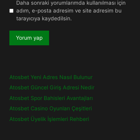
Daha sonraki yorumlarımda kullanılması için
adım, e-posta adresim ve site adresim bu
tarayıcıya kaydedilsin.
Atosbet Yeni Adres Nasıl Bulunur
Atosbet Güncel Giriş Adresi Nedir
Atosbet Spor Bahisleri Avantajları
Atosbet Casino Oyunları Çeşitleri
Atosbet Üyelik İşlemleri Rehberi