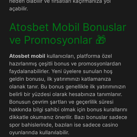
neden olabilir ve fırsatları kaçırmanıza yol
açabilir.
Atosbet Mobil Bonuslar
ve Promosyonlar 🎁
Atosbet mobil
kullanıcıları, platforma özel
hazırlanmış çeşitli bonus ve promosyonlardan
faydalanabilirler. Yeni üyelere sunulan hoş
geldin bonusu, ilk yatırımınızı katlamanıza
olanak tanır. Bu bonus genellikle ilk yatırımınızın
belirli bir yüzdesi olarak hesabınıza tanımlanır.
Bonusun çevrim şartları ve geçerlilik süresi
hakkında bilgi sahibi olmak için bonus kurallarını
dikkatle okumanız önerilir. Bazı bonuslar sadece
spor bahislerinde, bazıları ise sadece casino
oyunlarında kullanılabilir.