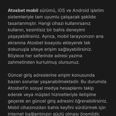
Atosbet mobil
sürümü, iOS ve Android işletim
sistemleriyle tam uyumlu çalışacak şekilde
tasarlanmıştır. Hangi cihazı kullanırsanız
kullanın, kesintisiz bir bahis deneyimi
yaşayabilirsiniz. Ayrıca, mobil tarayıcınızın ana
ekranına Atosbet kısayolu ekleyerek tek
dokunuşla siteye erişim sağlayabilirsiniz.
Böylece her seferinde adresi yazma
zahmetinden kurtulmuş olursunuz.
Güncel giriş adreslerine erişim konusunda
bazen sorunlar yaşanabilmektedir. Bu durumda
Atosbet’in sosyal medya hesaplarını takip
ederek veya müşteri hizmetleriyle iletişime
geçerek en güncel giriş adresini öğrenebilirsiniz.
Mobil cihazınızdan bahis keyfini sürdürmek için
internet bağlantınızın güçlü olması önemlidir.