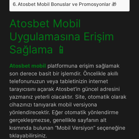
Atosbet Mobil Bonuslar ve Promosyonlar 🎁
Atosbet Mobil
Uygulamasına Erişim
Sağlama 📱
Atosbet mobil
platformuna erişim sağlamak
son derece basit bir işlemdir. Öncelikle akıllı
telefonunuzun veya tabletinizin internet
tarayıcısını açarak Atosbet’in güncel adresini
yazmanız yeterli olacaktır. Site, otomatik olarak
cihazınızı tanıyarak mobil versiyona
yönlendirecektir. Eğer otomatik yönlendirme
gerçekleşmezse, genellikle sayfanın alt
kısmında bulunan “Mobil Versiyon” seçeneğine
tıklayabilirsiniz.