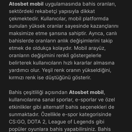
Atosbet mobil
uygulamasında bahis oranları,
sektördeki rekabetçi yapısıyla dikkat
çekmektedir. Kullanıcılar, mobil platformda
sunulan yüksek oranlar sayesinde kazançlarını
maksimize etme şansına sahiptir. Ayrıca, canlı
bahislerde oranların anlık değişimlerini takip
etmek de oldukça kolaydır. Mobil arayüz,
oranların değişimini renkli göstergelerle
belirterek kullanıcıların hızlı kararlar almasına
yardımcı olur. Yeşil renk oranın yükseldiğini,
kırmızı renk ise düştüğünü gösterir.
Bahis çeşitliliği açısından
Atosbet mobil
,
kullanıcılarına sanal sporlar, e-sporlar ve özel
etkinlikler gibi alternatif bahis seçenekleri de
sunmaktadır. Özellikle e-spor kategorisinde
CS:GO, DOTA 2, League of Legends gibi
popüler oyunlara bahis yapabilirsiniz. Bahis